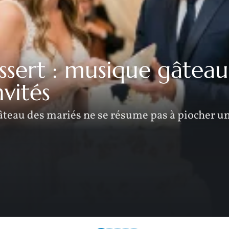
sert : musique gâteau
nvités
âteau des mariés ne se résume pas à piocher un