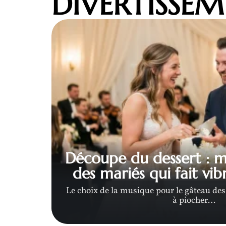
DIVERTISSE
ortie
r un
Découpe du dessert : 
des mariés qui fait vibr
vant la
Le choix de la musique pour le gâteau de
à piocher
…