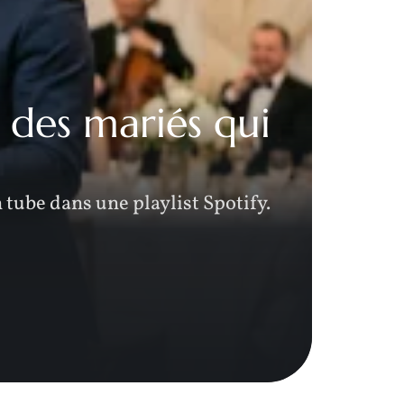
 des mariés qui
Rob
fo
 tube dans une playlist Spotify.
La rob
scinti
E