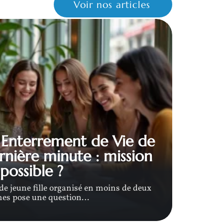
Voir nos articles
 Enterrement de Vie de
ernière minute : mission
Comm
possible ?
de jeune fille organisé en moins de deux
Dans bon
es pose une question
…