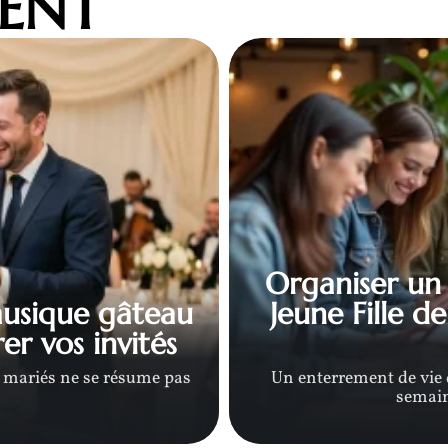
MENT
Organiser un
musique gâteau
Jeune Fille d
er vos invités
s mariés ne se résume pas
Un enterrement de vie 
semain