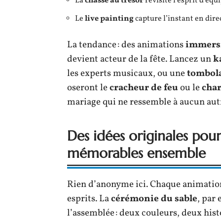
La
chasse au trésor
revisite l’esprit d’équ
Le
live painting
capture l’instant en dire
La tendance : des animations
immers
devient acteur de la fête. Lancez un
k
les experts musicaux, ou une
tombol
oseront le
cracheur de feu
ou le
cha
mariage qui ne ressemble à aucun aut
Des idées originales pour
mémorables ensemble
Rien d’anonyme ici. Chaque animation
esprits. La
cérémonie du sable
, par 
l’assemblée : deux couleurs, deux hist