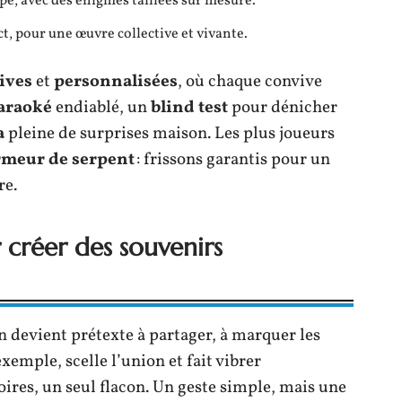
ipe, avec des énigmes taillées sur mesure.
ct, pour une œuvre collective et vivante.
ives
et
personnalisées
, où chaque convive
araoké
endiablé, un
blind test
pour dénicher
a
pleine de surprises maison. Les plus joueurs
rmeur de serpent
: frissons garantis pour un
re.
 créer des souvenirs
 devient prétexte à partager, à marquer les
exemple, scelle l’union et fait vibrer
oires, un seul flacon. Un geste simple, mais une