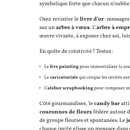
symbolique forte que chacun n’oublie
Osez revisiter le
livre d’or
: messages 
sur un
arbre à vœux
. L’
arbre à empr
œuvre vivante, à exposer chez soi, loi
En quête de créativité ? Testez :
Le
live painting
pour immortaliser la jour
Le
caricaturiste
qui croque les invités sur 
L’
atelier scrapbooking
pour composer un
Côté gourmandises, le
candy bar
atti
couronnes de fleurs
fédère autour d
de groupe fleuries et spontanées. Le
j
chaque invité glisse un message dans 