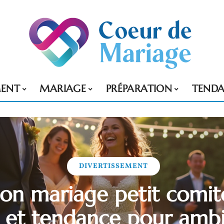
MENT
MARIAGE
PRÉPARATION
TENDA
DIVERTISSEMENT
on mariage petit comité
s et tendance pour amb