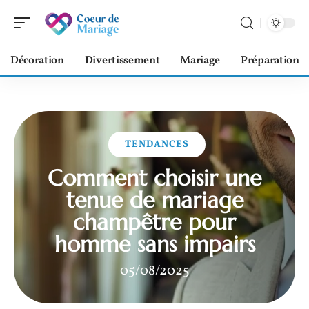
Décoration
Divertissement
Mariage
Préparation
TENDANCES
Comment choisir une
tenue de mariage
champêtre pour
homme sans impairs
05/08/2025