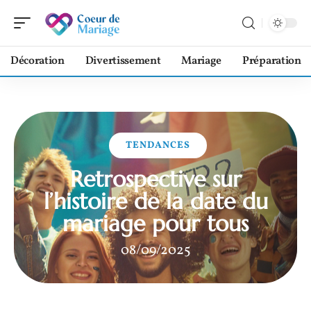
Décoration
Divertissement
Mariage
Préparation
TENDANCES
Retrospective sur
l’histoire de la date du
mariage pour tous
08/09/2025