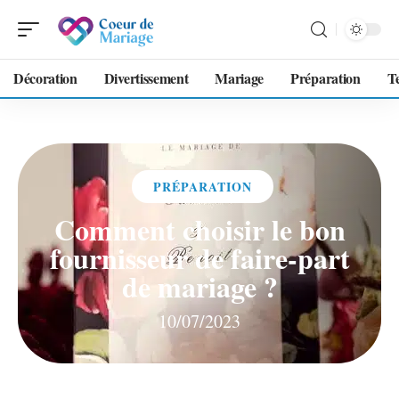
Décoration
Divertissement
Mariage
Préparation
T
PRÉPARATION
Comment choisir le bon
fournisseur de faire-part
de mariage ?
10/07/2023