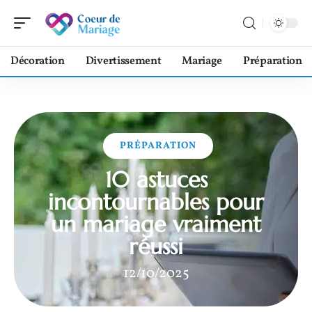
Décoration
Divertissement
Mariage
Préparation
PRÉPARATION
10 astuces
incontournables pour
un mariage vraiment
réussi
12/10/2025