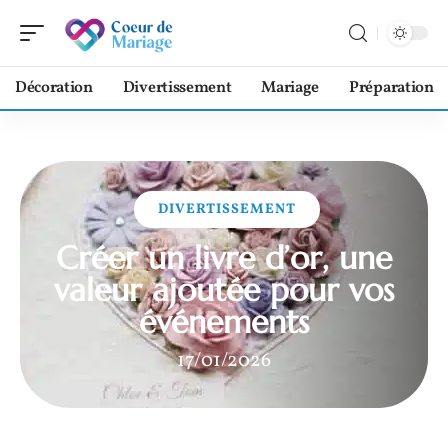
Décoration
Divertissement
Mariage
Préparation
DIVERTISSEMENT
Créer un livre d’or, une
valeur ajoutée pour vos
événements
17/01/2026