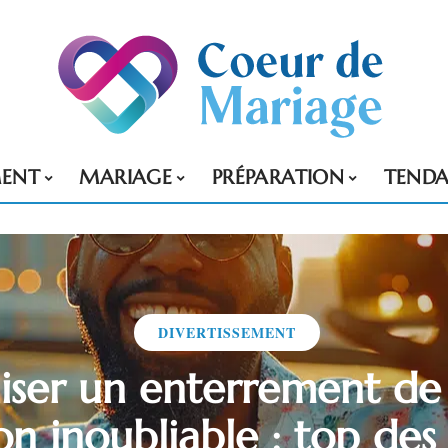
MENT
MARIAGE
PRÉPARATION
TENDA
DIVERTISSEMENT
iser un enterrement de 
n inoubliable : top des