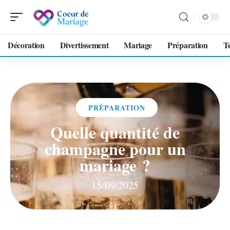
Décoration
Divertissement
Mariage
Préparation
T
PRÉPARATION
Quelle quantité de
champagne pour un
mariage ?
15/09/2025