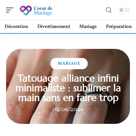
Décoration
Divertissement
Mariage
Préparation
MARIAGE
Tatouage alliance infini
minimaliste : sublimer la
main sans en faire trop
02/06/2026