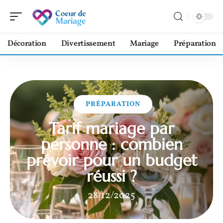
Décoration
Divertissement
Mariage
Préparation
PRÉPARATION
Tarif mariage par
personne : combien
prévoir pour un budget
réussi ?
28/12/2025