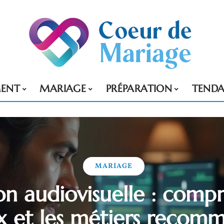
MENT
MARIAGE
PRÉPARATION
TENDA
MARIAGE
on audiovisuelle : compr
x et les métiers recom