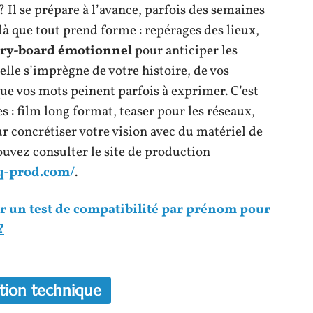
? Il se prépare à l’avance, parfois des semaines
là que tout prend forme : repérages des lieux,
ory-board émotionnel
pour anticiper les
lle s’imprègne de votre histoire, de vos
que vos mots peinent parfois à exprimer. C’est
s : film long format, teaser pour les réseaux,
r concrétiser votre vision avec du matériel de
ouvez consulter le site de production
iq-prod.com/
.
r un test de compatibilité par prénom pour
?
rétion technique