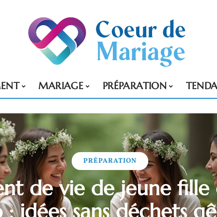
MENT
MARIAGE
PRÉPARATION
TENDA
PRÉPARATION
t de vie de jeune fille 
 : idées sans déchets g