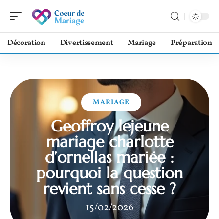
Décoration
Divertissement
Mariage
Préparation
MARIAGE
Geoffroy lejeune
mariage charlotte
d’ornellas mariée :
pourquoi la question
revient sans cesse ?
15/02/2026