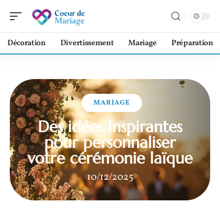
Décoration
Divertissement
Mariage
Préparation
MARIAGE
Des idées inspirantes
pour personnaliser
votre cérémonie laïque
10/12/2025