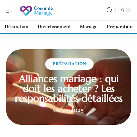
Décoration
Divertissement
Mariage
Préparation
PRÉPARATION
Alliances mariage : qui
doit les acheter ? Les
responsabilités détaillées
08/07/2025